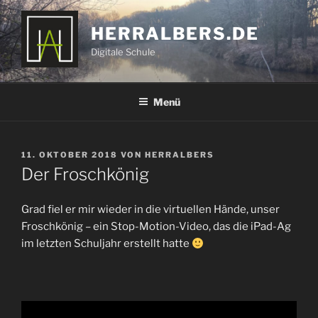
Zum
Inhalt
HERRALBERS.DE
springen
Digitale Schule
Menü
VERÖFFENTLICHT
11. OKTOBER 2018
VON
HERRALBERS
AM
Der Froschkönig
Grad fiel er mir wieder in die virtuellen Hände, unser
Froschkönig – ein Stop-Motion-Video, das die iPad-Ag
im letzten Schuljahr erstellt hatte