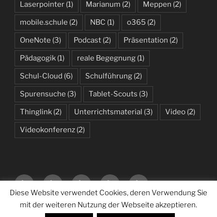
Laserpointer
(1)
Marianum
(2)
Meppen
(2)
mobile.schule
(2)
NBC
(1)
o365
(2)
OneNote
(3)
Podcast
(2)
Präsentation
(2)
Pädagogik
(1)
reale Begegnung
(1)
Schul-Cloud
(6)
Schulführung
(2)
Spurensuche
(3)
Tablet-Scouts
(3)
Thinglink
(2)
Unterrichtsmaterial
(3)
Video
(2)
Videokonferenz
(2)
Startseite
Neue
Sonstiges
Datenschutzerklärung
Über
–
Medien
mich
Diese Website verwendet Cookies, deren Verwendung Sie
Das
im
…
mit der weiteren Nutzung der Webseite akzeptieren.
Datenschutzerklärung
Stolz präsentiert von WordPress