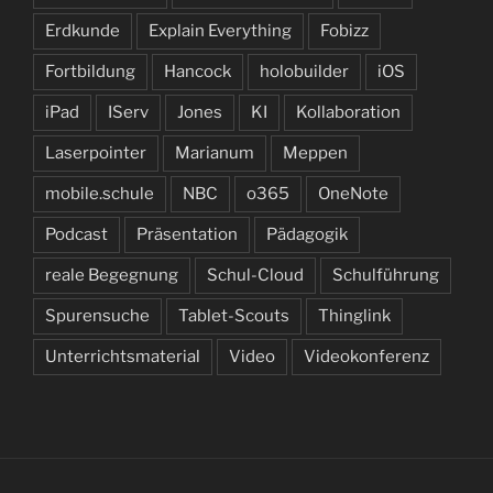
Erdkunde
Explain Everything
Fobizz
Fortbildung
Hancock
holobuilder
iOS
iPad
IServ
Jones
KI
Kollaboration
Laserpointer
Marianum
Meppen
mobile.schule
NBC
o365
OneNote
Podcast
Präsentation
Pädagogik
reale Begegnung
Schul-Cloud
Schulführung
Spurensuche
Tablet-Scouts
Thinglink
Unterrichtsmaterial
Video
Videokonferenz