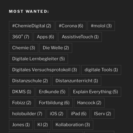
MOST WANTED:
#ChemieDigital
(2)
#Corona
(6)
#molol
(3)
360°
(7)
Apps
(6)
AssistiveTouch
(1)
Chemie
(3)
Die Welle
(2)
Digitale Lernbegleiter
(5)
Digitales Versuchsprotokoll
(3)
digitale Tools
(1)
Distanzschule
(2)
Distanzunterricht
(1)
DKMS
(1)
Erdkunde
(5)
Explain Everything
(5)
Fobizz
(2)
Fortbildung
(6)
Hancock
(2)
holobuilder
(7)
iOS
(2)
iPad
(6)
IServ
(2)
Jones
(1)
KI
(2)
Kollaboration
(3)