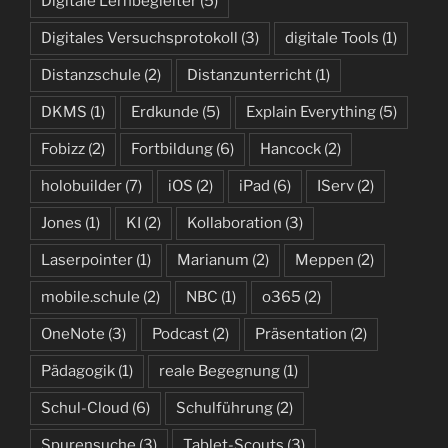
Digitale Lernbegleiter
(5)
Digitales Versuchsprotokoll
(3)
digitale Tools
(1)
Distanzschule
(2)
Distanzunterricht
(1)
DKMS
(1)
Erdkunde
(5)
Explain Everything
(5)
Fobizz
(2)
Fortbildung
(6)
Hancock
(2)
holobuilder
(7)
iOS
(2)
iPad
(6)
IServ
(2)
Jones
(1)
KI
(2)
Kollaboration
(3)
Laserpointer
(1)
Marianum
(2)
Meppen
(2)
mobile.schule
(2)
NBC
(1)
o365
(2)
OneNote
(3)
Podcast
(2)
Präsentation
(2)
Pädagogik
(1)
reale Begegnung
(1)
Schul-Cloud
(6)
Schulführung
(2)
Spurensuche
(3)
Tablet-Scouts
(3)