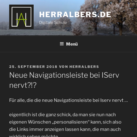
Zum
Inhalt
HERRALBERS.DE
springen
Digitale Schule
Menü
VERÖFFENTLICHT
25. SEPTEMBER 2018
VON
HERRALBERS
AM
Neue Navigationsleiste bei IServ
nervt?!?
Für alle, die die neue Navigationsleiste bei Iserv nervt …
eigentlich ist die ganz schick, da man sie nun nach
eigenen Wünschen „personalisieren“ kann, sich also
die Links immer anzeigen lassen kann, die man auch
wirklich sehen möchte.