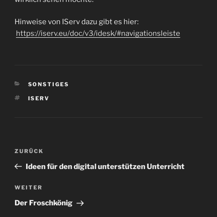
Hinweise von IServ dazu gibt es hier:
https://iserv.eu/doc/v3/idesk/#navigationsleiste
KATEGORIEN
SONSTIGES
SCHLAGWÖRTER
ISERV
Beitragsnavigation
Vorheriger
ZURÜCK
Beitrag
Ideen für den digital unterstützen Unterricht
Nächster
WEITER
Beitrag
Der Froschkönig