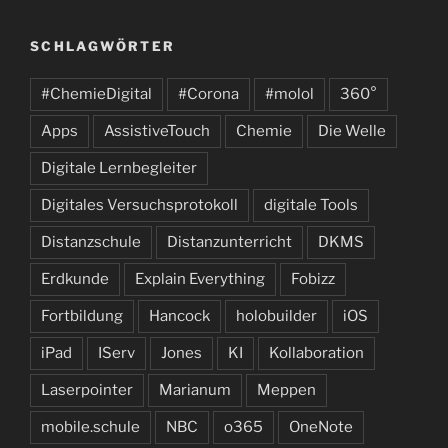
SCHLAGWÖRTER
#ChemieDigital
#Corona
#molol
360°
Apps
AssistiveTouch
Chemie
Die Welle
Digitale Lernbegleiter
Digitales Versuchsprotokoll
digitale Tools
Distanzschule
Distanzunterricht
DKMS
Erdkunde
Explain Everything
Fobizz
Fortbildung
Hancock
holobuilder
iOS
iPad
IServ
Jones
KI
Kollaboration
Laserpointer
Marianum
Meppen
mobile.schule
NBC
o365
OneNote