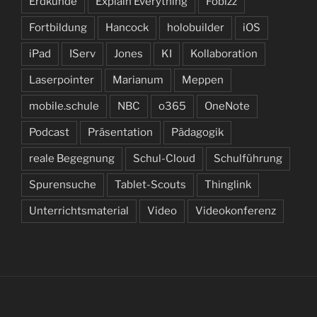
Erdkunde
Explain Everything
Fobizz
Fortbildung
Hancock
holobuilder
iOS
iPad
IServ
Jones
KI
Kollaboration
Laserpointer
Marianum
Meppen
mobile.schule
NBC
o365
OneNote
Podcast
Präsentation
Pädagogik
reale Begegnung
Schul-Cloud
Schulführung
Spurensuche
Tablet-Scouts
Thinglink
Unterrichtsmaterial
Video
Videokonferenz