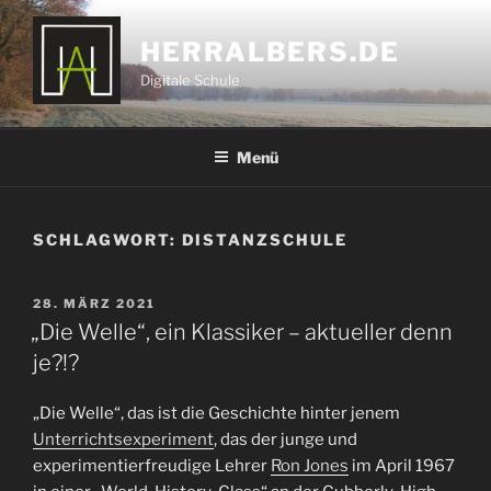
Zum
Inhalt
HERRALBERS.DE
springen
Digitale Schule
Menü
SCHLAGWORT:
DISTANZSCHULE
VERÖFFENTLICHT
28. MÄRZ 2021
AM
„Die Welle“, ein Klassiker – aktueller denn
je?!?
„Die Welle“, das ist die Geschichte hinter jenem
Unterrichtsexperiment
, das der junge und
experimentierfreudige Lehrer
Ron Jones
im April 1967