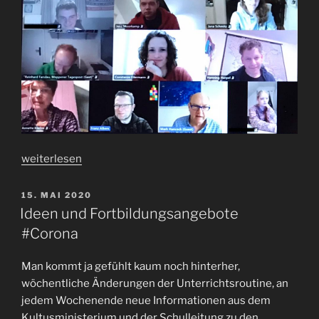
„„Die
weiterlesen
Welle“,
ein
VERÖFFENTLICHT
15. MAI 2020
AM
Klassiker
Ideen und Fortbildungsangebote
–
#Corona
aktueller
denn
Man kommt ja gefühlt kaum noch hinterher,
je?!?“
wöchentliche Änderungen der Unterrichtsroutine, an
jedem Wochenende neue Informationen aus dem
Kultusministerium und der Schulleitung zu den