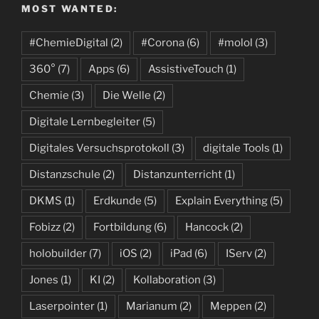
MOST WANTED:
#ChemieDigital
(2)
#Corona
(6)
#molol
(3)
360°
(7)
Apps
(6)
AssistiveTouch
(1)
Chemie
(3)
Die Welle
(2)
Digitale Lernbegleiter
(5)
Digitales Versuchsprotokoll
(3)
digitale Tools
(1)
Distanzschule
(2)
Distanzunterricht
(1)
DKMS
(1)
Erdkunde
(5)
Explain Everything
(5)
Fobizz
(2)
Fortbildung
(6)
Hancock
(2)
holobuilder
(7)
iOS
(2)
iPad
(6)
IServ
(2)
Jones
(1)
KI
(2)
Kollaboration
(3)
Laserpointer
(1)
Marianum
(2)
Meppen
(2)