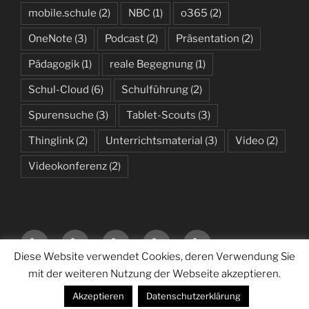
mobile.schule
(2)
NBC
(1)
o365
(2)
OneNote
(3)
Podcast
(2)
Präsentation
(2)
Pädagogik
(1)
reale Begegnung
(1)
Schul-Cloud
(6)
Schulführung
(2)
Spurensuche
(3)
Tablet-Scouts
(3)
Thinglink
(2)
Unterrichtsmaterial
(3)
Video
(2)
Videokonferenz
(2)
Startseite
Neue
Sonstiges
Datenschutzerklärung
Über
–
Medien
mich
Diese Website verwendet Cookies, deren Verwendung Sie
Das
im
…
mit der weiteren Nutzung der Webseite akzeptieren.
Datenschutzerklärung
Stolz präsentiert von WordPress
Neueste
Unterricht
Akzeptieren
Datenschutzerklärung