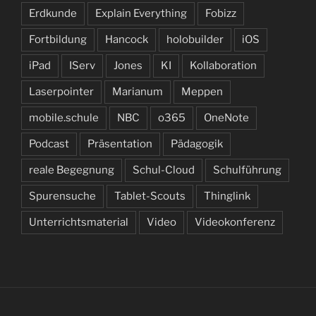
Erdkunde
Explain Everything
Fobizz
Fortbildung
Hancock
holobuilder
iOS
iPad
IServ
Jones
KI
Kollaboration
Laserpointer
Marianum
Meppen
mobile.schule
NBC
o365
OneNote
Podcast
Präsentation
Pädagogik
reale Begegnung
Schul-Cloud
Schulführung
Spurensuche
Tablet-Scouts
Thinglink
Unterrichtsmaterial
Video
Videokonferenz