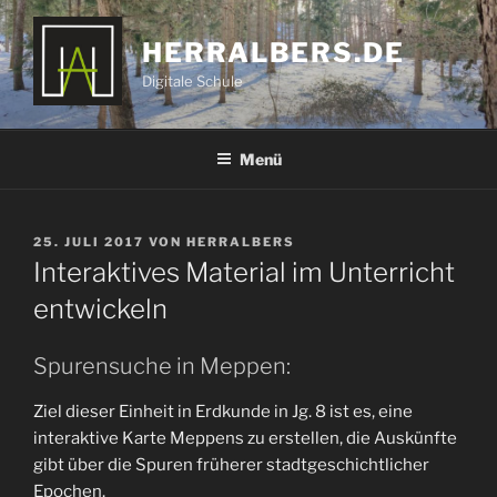
Zum
Inhalt
HERRALBERS.DE
springen
Digitale Schule
Menü
VERÖFFENTLICHT
25. JULI 2017
VON
HERRALBERS
AM
Interaktives Material im Unterricht
entwickeln
Spurensuche in Meppen:
Ziel dieser Einheit in Erdkunde in Jg. 8 ist es, eine
interaktive Karte Meppens zu erstellen, die Auskünfte
gibt über die Spuren früherer stadtgeschichtlicher
Epochen.