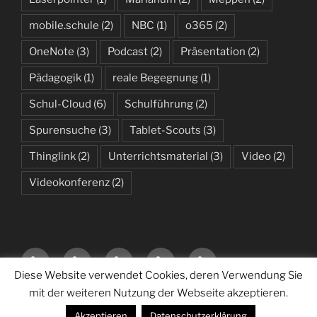
mobile.schule
(2)
NBC
(1)
o365
(2)
OneNote
(3)
Podcast
(2)
Präsentation
(2)
Pädagogik
(1)
reale Begegnung
(1)
Schul-Cloud
(6)
Schulführung
(2)
Spurensuche
(3)
Tablet-Scouts
(3)
Thinglink
(2)
Unterrichtsmaterial
(3)
Video
(2)
Videokonferenz
(2)
Startseite
Neue
Sonstiges
Datenschutzerklärung
Über
–
Medien
mich
Diese Website verwendet Cookies, deren Verwendung Sie
Das
im
…
mit der weiteren Nutzung der Webseite akzeptieren.
Datenschutzerklärung
Stolz präsentiert von WordPress
Neueste
Unterricht
Akzeptieren
Datenschutzerklärung