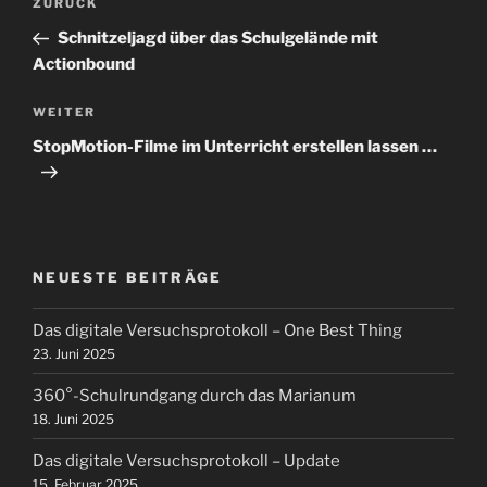
Vorheriger
ZURÜCK
Beitrag
Schnitzeljagd über das Schulgelände mit
Actionbound
Nächster
WEITER
Beitrag
StopMotion-Filme im Unterricht erstellen lassen …
NEUESTE BEITRÄGE
Das digitale Versuchsprotokoll – One Best Thing
23. Juni 2025
360°-Schulrundgang durch das Marianum
18. Juni 2025
Das digitale Versuchsprotokoll – Update
15. Februar 2025