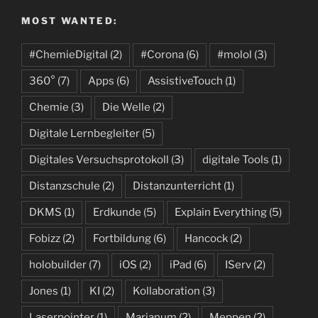
MOST WANTED:
#ChemieDigital
(2)
#Corona
(6)
#molol
(3)
360°
(7)
Apps
(6)
AssistiveTouch
(1)
Chemie
(3)
Die Welle
(2)
Digitale Lernbegleiter
(5)
Digitales Versuchsprotokoll
(3)
digitale Tools
(1)
Distanzschule
(2)
Distanzunterricht
(1)
DKMS
(1)
Erdkunde
(5)
Explain Everything
(5)
Fobizz
(2)
Fortbildung
(6)
Hancock
(2)
holobuilder
(7)
iOS
(2)
iPad
(6)
IServ
(2)
Jones
(1)
KI
(2)
Kollaboration
(3)
Laserpointer
(1)
Marianum
(2)
Meppen
(2)