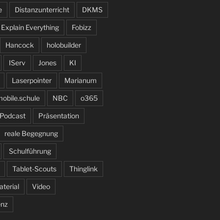
e
Distanzunterricht
DKMS
Explain Everything
Fobizz
Hancock
holobuilder
IServ
Jones
KI
Laserpointer
Marianum
obile.schule
NBC
o365
Podcast
Präsentation
reale Begegnung
Schulführung
Tablet-Scouts
Thinglink
terial
Video
enz