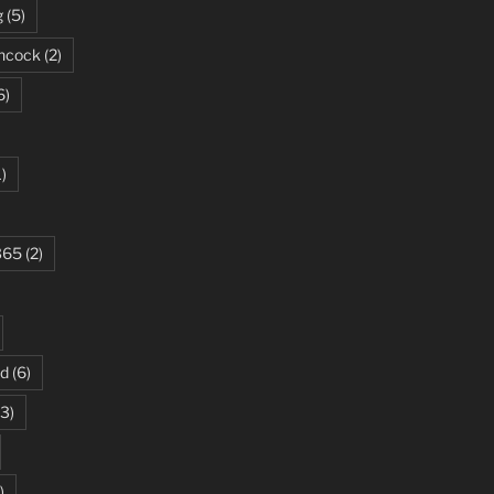
g
(5)
ncock
(2)
6)
)
365
(2)
ud
(6)
3)
)