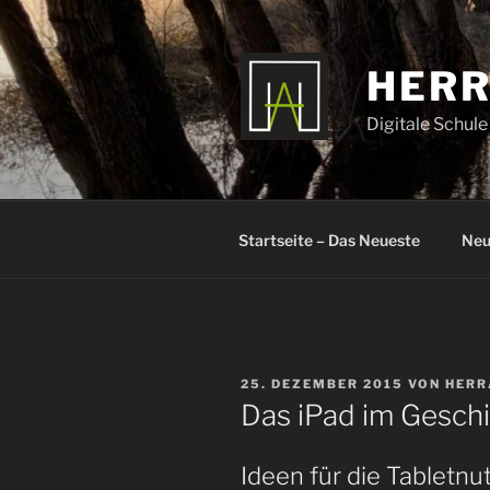
Zum
Inhalt
springen
HERR
Digitale Schule
Startseite – Das Neueste
Neu
VERÖFFENTLICHT
25. DEZEMBER 2015
VON
HERR
AM
Das iPad im Geschi
Ideen für die Tabletnu