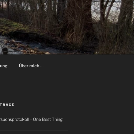
rung
Über mich …
ITRÄGE
ersuchsprotokoll – One Best Thing