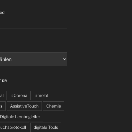
ed
TER
al
#Corona
#molol
s
AssistiveTouch
Chemie
Digitale Lernbegleiter
suchsprotokoll
digitale Tools