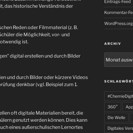
Eintrags-Feed
t, das historische Verständnis der
Kommentar-Fe
WordPress.org
ischen Reden oder Filmmaterial (z. B.
chüler die Möglichkeit, vor- und
notwendig ist.
ARCHIV
Archiv
en” digital erstellen und durch Bilder
ellen und durch Bilder oder kürzere Videos
SCHLAGWÖR
rüfung denkbar (vgl. Beispiel zum 1.
#ChemieDigit
360°
App
len oft digitale Materialien bereit, die
Die Welle
hülern genutzt werden können. Dies kann
uch eines außerschulischen Lernortes
Digitales Ver