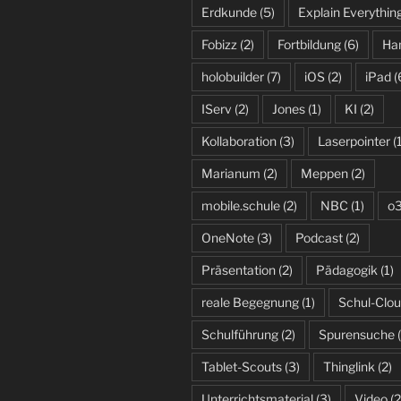
Erdkunde
(5)
Explain Everythin
Fobizz
(2)
Fortbildung
(6)
Ha
holobuilder
(7)
iOS
(2)
iPad
(
IServ
(2)
Jones
(1)
KI
(2)
Kollaboration
(3)
Laserpointer
(1
Marianum
(2)
Meppen
(2)
mobile.schule
(2)
NBC
(1)
o
OneNote
(3)
Podcast
(2)
Präsentation
(2)
Pädagogik
(1)
reale Begegnung
(1)
Schul-Clo
Schulführung
(2)
Spurensuche
(
Tablet-Scouts
(3)
Thinglink
(2)
Unterrichtsmaterial
(3)
Video
(2