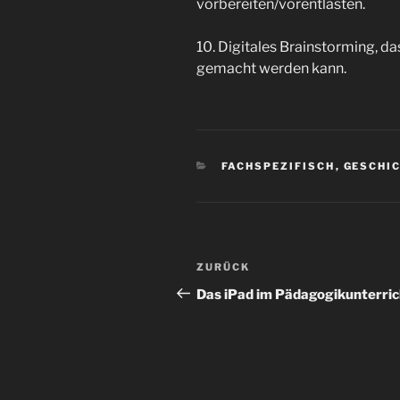
vorbereiten/vorentlasten.
10. Digitales Brainstorming, d
gemacht werden kann.
KATEGORIEN
FACHSPEZIFISCH
,
GESCHI
Beitragsnavigation
Vorheriger
ZURÜCK
Beitrag
Das iPad im Pädagogikunterric