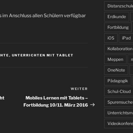
Distanzschul
as im Anschluss allen Schülern verfügbar
Erdkunde
Fortbildung
iOS
iPad
Kollaboration
CHTE
,
UNTERRICHTEN MIT TABLET
Meppen
m
OneNote
Pädagogik
WEITER
Nächster
Schul-Cloud
Beitrag
ht
Mobiles Lernen mit Tablets –
Spurensuche
Fortbildung 10/11. März 2016
Unterrichtsma
Videokonfer