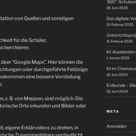
360°-Schulrun
18. Juni 2025
ntation von Quellen und sonstigen
Das digitale V
15. Februar 2025
Unterrichtspro
hkeit für die Schüler,
11. Februar 2025
echerchieren.
KI-Assistenten
1. Januar 2025
 B. über “Google Maps”. Hier können die
KI im Chemieun
richtungen oder durchgeführte Feldzüge
16. Juni 2024
d bekommen eine bessere Vorstellung
.
Erdkunde – Die 
10. Juni 2024
n, z. B. von Meppen, sind möglich. Die
storische Orte erkunden und Bilder oder
META
Anmelden
t, eigene Erklärvideos zu drehen, in
storische Zusammenhänge verdeutlicht