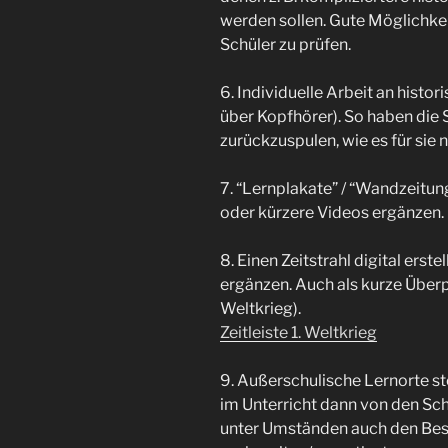
werden sollen. Gute Möglichkei
Schüler zu prüfen.
6. Individuelle Arbeit an histor
über Kopfhörer). So haben die S
zurückzuspulen, wie es für sie 
7. “Lernplakate” / “Wandzeitung
oder kürzere Videos ergänzen.
8. Einen Zeitstrahl digital erst
ergänzen. Auch als kurze Überp
Weltkrieg).
Zeitleiste 1. Weltkrieg
9. Außerschulische Lernorte stel
im Unterricht dann von den Sc
unter Umständen auch den Bes