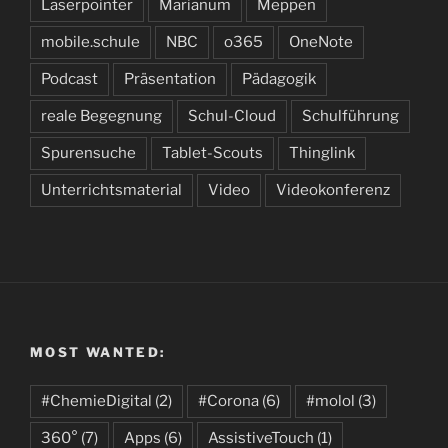
Laserpointer
Marianum
Meppen
mobile.schule
NBC
o365
OneNote
Podcast
Präsentation
Pädagogik
reale Begegnung
Schul-Cloud
Schulführung
Spurensuche
Tablet-Scouts
Thinglink
Unterrichtsmaterial
Video
Videokonferenz
MOST WANTED:
#ChemieDigital
(2)
#Corona
(6)
#molol
(3)
360°
(7)
Apps
(6)
AssistiveTouch
(1)