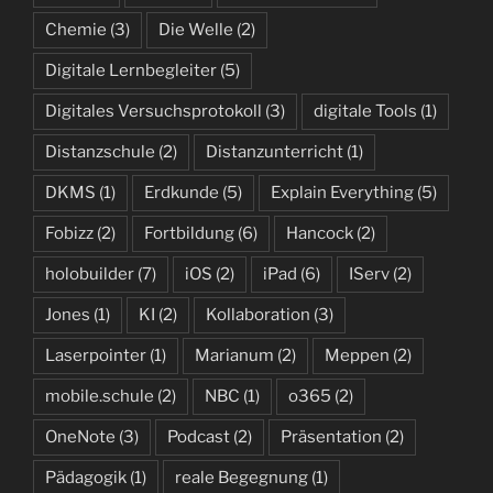
Chemie
(3)
Die Welle
(2)
Digitale Lernbegleiter
(5)
Digitales Versuchsprotokoll
(3)
digitale Tools
(1)
Distanzschule
(2)
Distanzunterricht
(1)
DKMS
(1)
Erdkunde
(5)
Explain Everything
(5)
Fobizz
(2)
Fortbildung
(6)
Hancock
(2)
holobuilder
(7)
iOS
(2)
iPad
(6)
IServ
(2)
Jones
(1)
KI
(2)
Kollaboration
(3)
Laserpointer
(1)
Marianum
(2)
Meppen
(2)
mobile.schule
(2)
NBC
(1)
o365
(2)
OneNote
(3)
Podcast
(2)
Präsentation
(2)
Pädagogik
(1)
reale Begegnung
(1)