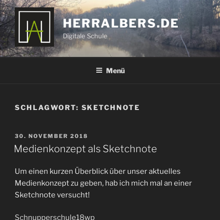
Zum
Inhalt
HERRALBERS.DE
springen
Digitale Schule
Menü
SCHLAGWORT:
SKETCHNOTE
VERÖFFENTLICHT
30. NOVEMBER 2018
AM
Medienkonzept als Sketchnote
Um einen kurzen Überblick über unser aktuelles
Medienkonzept zu geben, hab ich mich mal an einer
Sketchnote versucht!
Schnupperschule18wp