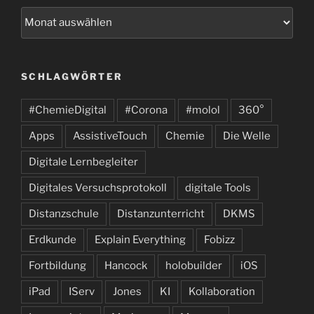
Archiv
SCHLAGWÖRTER
#ChemieDigital
#Corona
#molol
360°
Apps
AssistiveTouch
Chemie
Die Welle
Digitale Lernbegleiter
Digitales Versuchsprotokoll
digitale Tools
Distanzschule
Distanzunterricht
DKMS
Erdkunde
Explain Everything
Fobizz
Fortbildung
Hancock
holobuilder
iOS
iPad
IServ
Jones
KI
Kollaboration