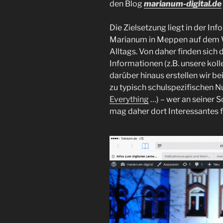
den Blog
marianum-digital.de
Die Zielsetzung liegt in der I
Marianum in Meppen auf dem We
Alltags. Von daher finden sich 
Informationen (z.B. unsere ko
darüber hinaus erstellen wir be
zu typisch schulspezifischen N
Everything
…) – wer an seiner 
mag daher dort Interessantes f