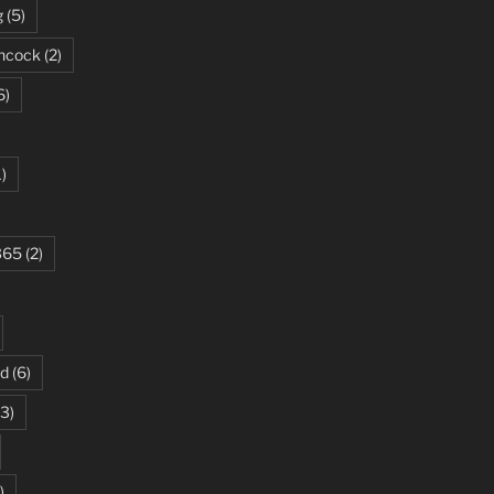
g
(5)
ncock
(2)
6)
)
365
(2)
ud
(6)
3)
)