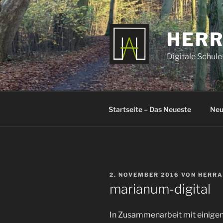
Zum
Inhalt
springen
HERR
Digitale Schule
Startseite – Das Neueste
Neu
VERÖFFENTLICHT
2. NOVEMBER 2016
VON
HERRA
AM
marianum-digital
In Zusammenarbeit mit einigen