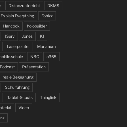
e
Distanzunterricht
DKMS
Explain Everything
Fobizz
Hancock
holobuilder
IServ
Jones
KI
Laserpointer
Marianum
obile.schule
NBC
o365
Podcast
Präsentation
reale Begegnung
Schulführung
Tablet-Scouts
Thinglink
terial
Video
enz