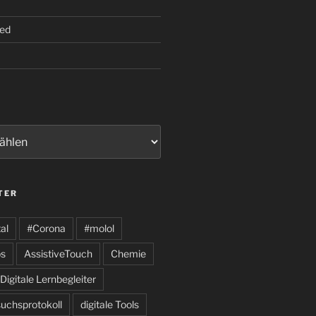
ed
TER
al
#Corona
#molol
s
AssistiveTouch
Chemie
Digitale Lernbegleiter
suchsprotokoll
digitale Tools