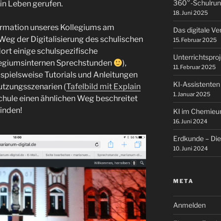
360°-Schulrun
in Leben gerufen.
18. Juni 2025
nformation unseres Kollegiums am
Das digitale V
g der Digitalisierung des schulischen
15. Februar 2025
dort einige schulspezifische
Unterrichtspro
llegiumsinternen Sprechstunden
),
11. Februar 2025
ispielsweise Tutorials und Anleitungen
KI-Assistenten
utzungsszenarien (
Tafelbild mit Explain
1. Januar 2025
Schule einen ähnlichen Weg beschreitet
inden!
KI im Chemieun
16. Juni 2024
Erdkunde – Die 
10. Juni 2024
META
Anmelden