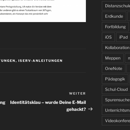
Distanzschul
Erdkunde
Fortbildung
iOS
iPad
Kollaboration
Meppen
m
TUNGEN
,
ISERV-ANLEITUNGEN
OneNote
Pädagogik
Schul-Cloud
WEITER
Nächster
Spurensuche
Beitrag
ing
Identitätsklau – wurde Deine E-Mail
gehackt?
Unterrichtsma
Videokonfer