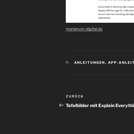
marianum-digital.de
KATEGORIEN
ANLEITUNGEN
,
APP-ANLEI
Beitragsnavigation
Vorheriger
ZURÜCK
Beitrag
Tafelbilder mit Explain Everyth