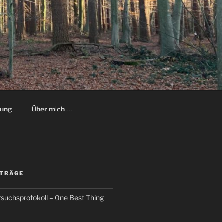
rung
Über mich …
ITRÄGE
ersuchsprotokoll – One Best Thing