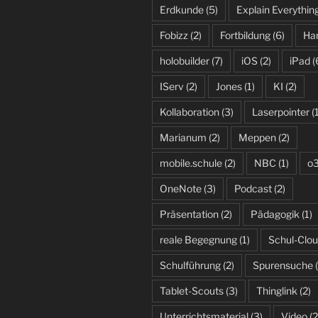
Erdkunde
(5)
Explain Everythin
Fobizz
(2)
Fortbildung
(6)
Ha
holobuilder
(7)
iOS
(2)
iPad
(
IServ
(2)
Jones
(1)
KI
(2)
Kollaboration
(3)
Laserpointer
(1
Marianum
(2)
Meppen
(2)
mobile.schule
(2)
NBC
(1)
o
OneNote
(3)
Podcast
(2)
Präsentation
(2)
Pädagogik
(1)
reale Begegnung
(1)
Schul-Clo
Schulführung
(2)
Spurensuche
(
Tablet-Scouts
(3)
Thinglink
(2)
Unterrichtsmaterial
(3)
Video
(2