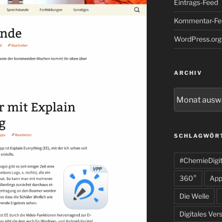
Eintrags-Feed
Kommentar-Fe
WordPress.org
ARCHIV
Archiv
SCHLAGWÖR
#ChemieDigit
360°
App
Die Welle
Digitales Ver