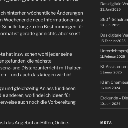
Das digitale V
23. Juni 2025
ch hinterher, wöchentliche Änderungen
360°-Schulrun
dem Wochenende neue Informationen aus
18. Juni 2025
r Schulleitung zu den Bestimmungen für
al ist gerade gar nichts, aber so ist
Das digitale V
15. Februar 2025
Unterrichtspro
te hat inzwischen wohl jeder seine
11. Februar 2025
en gefunden, die nächste
KI-Assistenten
senz- und Distanzunterricht mit halben
1. Januar 2025
ren … und auch das kriegen wir hin!
KI im Chemieun
 und gleichzeitig Anlass für diesen
16. Juni 2024
ie anderen, wo finde ich Ideen für
Erdkunde – Die 
alerweise auch noch die Vorbereitung
10. Juni 2024
hst das Angebot an Hilfen, Online-
META