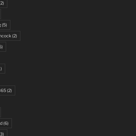
(2)
g
(5)
ncock
(2)
6)
)
365
(2)
ud
(6)
3)