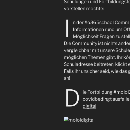
Schulungen und Fortbildungsfo
vorstellen möchte:
I
n der #o365school Communit
Informationen rund um Off
Möglichkeit Fragen zu stel
Die Community ist nichts ander
vergleichbar mit unsere Schule
möglichen Themen gibt. Ihr kö
Schuladresse beitreten, klickt 
Falls ihr unsicher seid, wie das
an!
D
ie Fortbildung #molol
covidbedingt ausfallen
digital