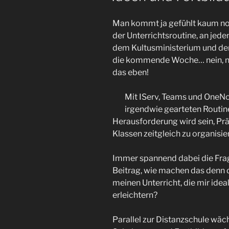
Man kommt ja gefühlt kaum no
der Unterrichtsroutine, an je
dem Kultusministerium und de
die kommende Woche… nein, norm
das eben!
Mit IServ, Teams und OneNo
irgendwie gearteten Routin
Herausforderung wird sein, Prä
Klassen zeitgleich zu organisie
Immer spannend dabei die Frage
Beitrag, wie machen das denn d
meinen Unterricht, die mir ide
erleichtern?
Parallel zur Distanzschule wäc