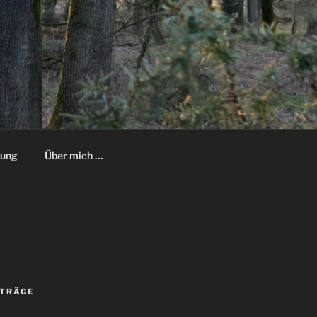
rung
Über mich …
ITRÄGE