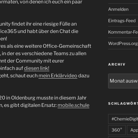
rmaten, von denen ich euch ein paar
Anmelden
Eintrags-Feed
y findet ihr eine riesige Fülle an
ice365 und habt über den Chat die
Kommentar-Fe
len!
WordPress.org
es als eine weitere Office-Gemeinschaft
, in der es verschiedene Teams zu allen
nnt der Community mit eurer
ARCHIV
einfach auf
diesen link!
 geht, schaut euch
mein Erklärvideo
dazu
Archiv
20 in Oldenburg musste in diesem Jahr
SCHLAGWÖR
, es gibt digitalen Ersatz:
mobile.schule
#ChemieDigit
360°
App