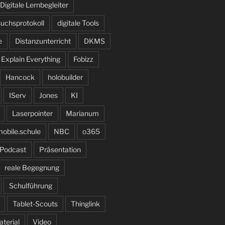
Digitale Lernbegleiter
suchsprotokoll
digitale Tools
e
Distanzunterricht
DKMS
Explain Everything
Fobizz
Hancock
holobuilder
IServ
Jones
KI
Laserpointer
Marianum
obile.schule
NBC
o365
Podcast
Präsentation
reale Begegnung
Schulführung
Tablet-Scouts
Thinglink
terial
Video