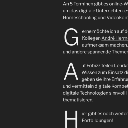
An 5 Terminen gibt es online
um das digitale Unterrichten, 
Homeschooling und Videokon
G
erne möchte ich auf 
Kollegen
André Herm
aufmerksam machen, 
und andere spannende Themen 
A
uf
Fobizz
teilen Lehrk
Wissen zum Einsatz di
geben sie ihre Erfahr
und vermitteln digitale Kompe
digitale Technologien sinnvoll 
thematisieren.
H
ier gibt es noch weite
Fortbildungen
!