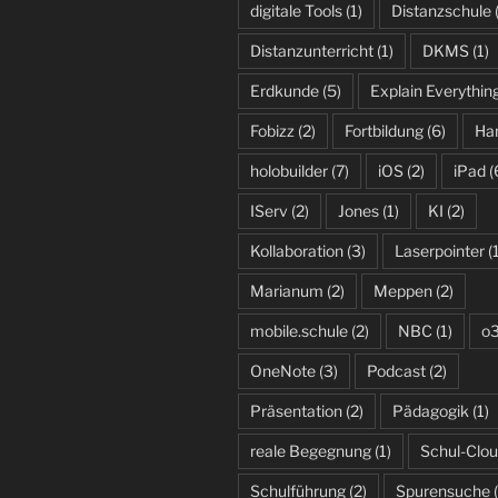
digitale Tools
(1)
Distanzschule
Distanzunterricht
(1)
DKMS
(1)
Erdkunde
(5)
Explain Everythin
Fobizz
(2)
Fortbildung
(6)
Ha
holobuilder
(7)
iOS
(2)
iPad
(
IServ
(2)
Jones
(1)
KI
(2)
Kollaboration
(3)
Laserpointer
(1
Marianum
(2)
Meppen
(2)
mobile.schule
(2)
NBC
(1)
o
OneNote
(3)
Podcast
(2)
Präsentation
(2)
Pädagogik
(1)
reale Begegnung
(1)
Schul-Clo
Schulführung
(2)
Spurensuche
(