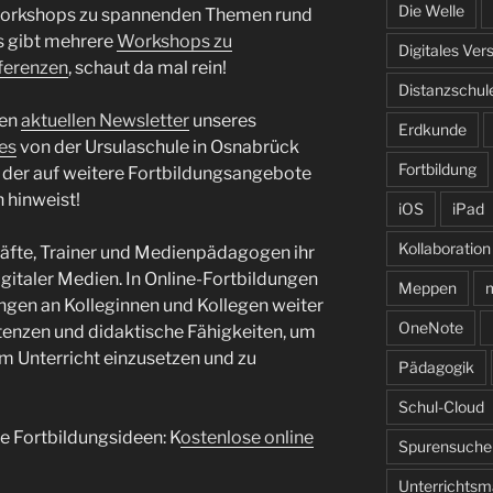
Die Welle
-Workshops zu spannenden Themen rund
es gibt mehrere
Workshops zu
Digitales Ver
ferenzen
, schaut da mal rein!
Distanzschul
den
aktuellen Newsletter
unseres
Erdkunde
es
von der Ursulaschule in Osnabrück
Fortbildung
der auf weitere Fortbildungsangebote
hinweist!
iOS
iPad
Kollaboration
räfte, Trainer und Medienpädagogen ihr
gitaler Medien. In Online-Fortbildungen
Meppen
m
ungen an Kolleginnen und Kollegen weiter
OneNote
tenzen und didaktische Fähigkeiten, um
im Unterricht einzusetzen und zu
Pädagogik
Schul-Cloud
re Fortbildungsideen: K
ostenlose online
Spurensuche
Unterrichtsma