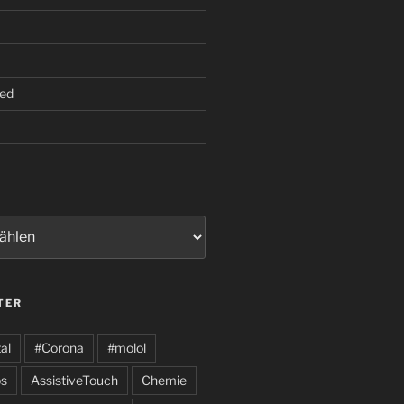
ed
TER
al
#Corona
#molol
s
AssistiveTouch
Chemie